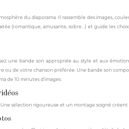
’atmosphère du diaporama. Il rassemble des images, coule
haitée (romantique, amusante, sobre…) et guide les cho
ssez une bande son appropriée au style et aux émotions
re ou de votre chanson préférée. Une bande son composé
ma de 10 minutes d’images.
vidéos
 Une sélection rigoureuse et un montage soigné créent u
otos