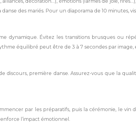
e, alliances, décoration…), émotions (larmes de joie, rir
, la danse des mariés. Pour un diaporama de 10 minutes, v
e dynamique. Évitez les transitions brusques ou répétit
thme équilibré peut être de 3 à 7 secondes par image, e
s de discours, première danse. Assurez-vous que la quali
encer par les préparatifs, puis la cérémonie, le vin d’
e renforce l’impact émotionnel.