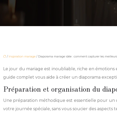
/
Inspiration mariage
/ Diaporama mariage idée : comment capturer les meilleu
Le jour du mariage est inoubliable, riche en émotions
guide complet vous aide à créer un diaporama exceptio
Préparation et organisation du dia
Une préparation méthodique est essentielle pour un dia
votre journée spéciale, sans vous soucier des aspects 