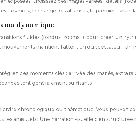
n exposées. Choisissez des images variées : détails (rob
 : le « oui », l’échange des alliances, le premier baiser
orama dynamique
ransitions fluides (fondus, zooms…) pour créer un rythm
t mouvements maintient l’attention du spectateur. Un ry
Intégrez des moments clés : arrivée des mariés, extrait
5 secondes sont généralement suffisants.
un ordre chronologique ou thématique. Vous pouvez comm
, « les amis », etc. Une narration visuelle bien structuré