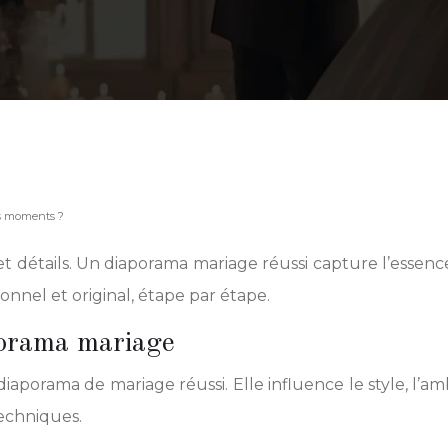
rs moments ?
 et détails. Un diaporama mariage réussi capture l’esse
nnel et original, étape par étape.
porama mariage
porama de mariage réussi. Elle influence le style, l’amb
techniques.