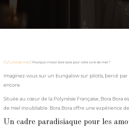
/
Lune de miel
/ Pourquoi choisir bora bora pour votre lune de miel ?
Imaginez-vous sur un bungalow sur pilotis, bercé par l
encore.
Située au cœur de la Polynésie Française, Bora Bora 
de miel inoubliable. Bora Bora offre une expérience d
Un cadre paradisiaque pour les am