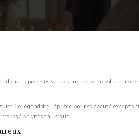
e doux clapotis des vagues turquoise. Le soleil se couche
est une île légendaire, réputée pour sa beauté exceptio
e mariage polynésien unique.
oureux