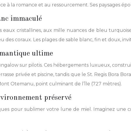
ice à la romance et au ressourcement. Ses paysages épo
lanc immaculé
es eaux cristallines, aux mille nuances de bleu turquo
des coraux. Les plages de sable blanc, fin et doux, invit
omantique ultime
galow sur pilotis. Ces hébergements luxueux, construits
rasse privée et piscine, tandis que le St. Regis Bora B
Mont Otemanu, point culminant de l’île (727 mètres).
nvironnement préservé
ues pour sublimer votre lune de miel. Imaginez une cr