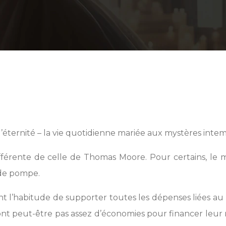
l’éternité – la vie quotidienne mariée aux mystères intem
fférente de celle de Thomas Moore. Pour certains, le 
nde pompe.
vaient l’habitude de supporter toutes les dépenses liées
t peut-être pas assez d’économies pour financer leur m