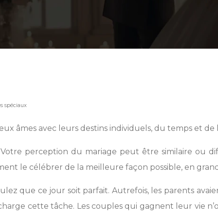
es spéciaux
eux âmes avec leurs destins individuels, du temps et de 
Votre perception du mariage peut être similaire ou di
ement le célébrer de la meilleure façon possible, en gra
oulez que ce jour soit parfait. Autrefois, les parents a
rge cette tâche. Les couples qui gagnent leur vie n’on