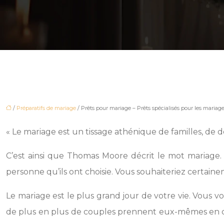
/
Préparatifs de mariage
/ Prêts pour mariage – Prêts spécialisés pour les mariag
« Le mariage est un tissage athénique de familles, de d
C’est ainsi que Thomas Moore décrit le mot mariage. 
personne qu’ils ont choisie. Vous souhaiteriez certain
Le mariage est le plus grand jour de votre vie. Vous v
de plus en plus de couples prennent eux-mêmes en cha