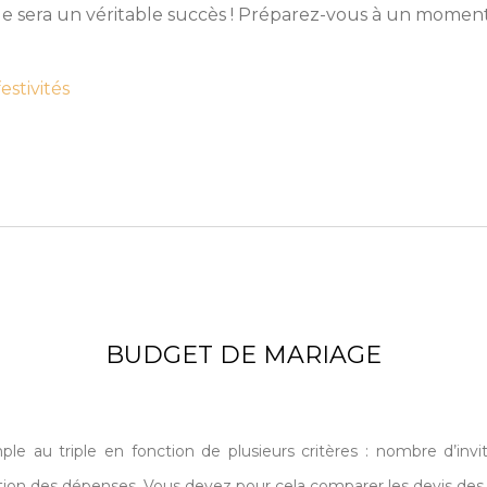
ge sera un véritable succès ! Préparez-vous à un moment
estivités
BUDGET DE MARIAGE
e au triple en fonction de plusieurs critères : nombre d’invit
ion des dépenses. Vous devez pour cela comparer les devis des p