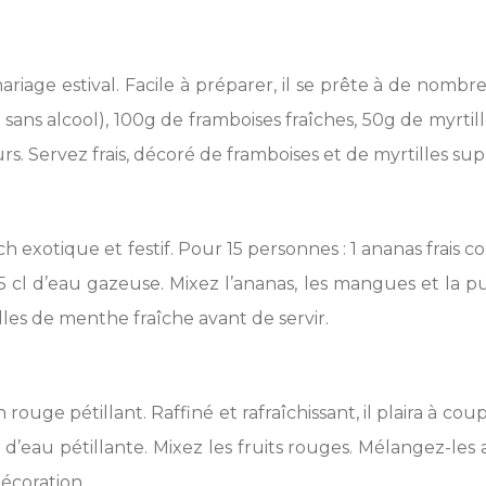
ge estival. Facile à préparer, il se prête à de nombreus
ns alcool), 100g de framboises fraîches, 50g de myrtille
s. Servez frais, décoré de framboises et de myrtilles su
ch exotique et festif. Pour 15 personnes : 1 ananas frais
25 cl d’eau gazeuse. Mixez l’ananas, les mangues et la pu
les de menthe fraîche avant de servir.
uge pétillant. Raffiné et rafraîchissant, il plaira à cou
d’eau pétillante. Mixez les fruits rouges. Mélangez-les 
écoration.