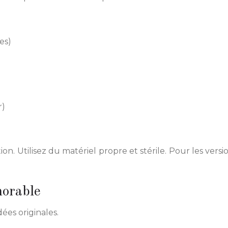
es)
r)
 Utilisez du matériel propre et stérile. Pour les version
morable
ées originales.