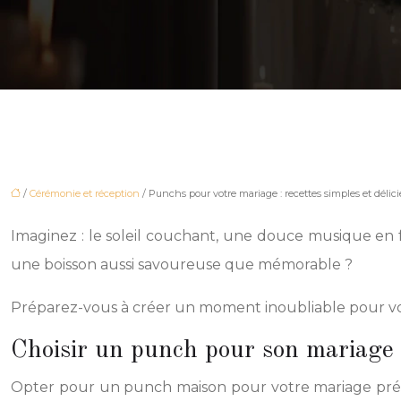
/
Cérémonie et réception
/ Punchs pour votre mariage : recettes simples et délic
Imaginez : le soleil couchant, une douce musique en fo
une boisson aussi savoureuse que mémorable ?
Préparez-vous à créer un moment inoubliable pour vo
Choisir un punch pour son mariage 
Opter pour un punch maison pour votre mariage présen