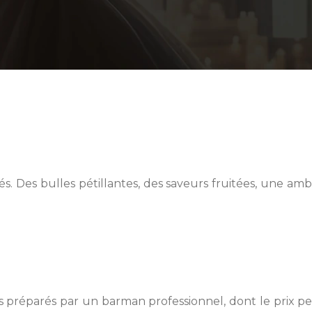
 Des bulles pétillantes, des saveurs fruitées, une ambia
éparés par un barman professionnel, dont le prix peut