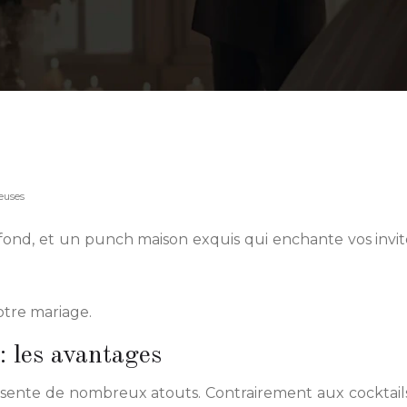
ieuses
nd, et un punch maison exquis qui enchante vos invités.
tre mariage.
: les avantages
te de nombreux atouts. Contrairement aux cocktails pr